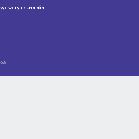
Наши услуги
Перед пое
Раннее бронирование туров
Подбор тур
Горящие туры
Виза
Авиабилеты
Виды отдых
Туры по России
Статьи
Бронирование отелей
Новости
Запись на горящий тур
Премиум-о
Покупка тура онлайн