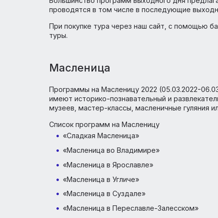
Туры по «Золотому кольцу» 
ANEX Tour расширяет ассортимент предл
новых программ тематических и экскурси
Большинство программ выходного дня пре
проводятся в том числе в последующие 
При покупке тура через наш сайт, с помо
туры.
Масленица
Программы на Масленицу 2022 (05.03.2022
имеют историко-познавательный и развле
музеев, мастер-классы, масленичные гуля
Список программ на Масленицу
«Сладкая Масленица»
«Масленица во Владимире»