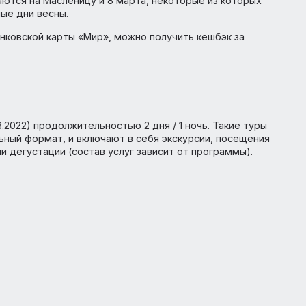
2022
ожений по России. Теперь доступны к бронированию 25
онных туров по городам «Золотого кольца».
длагаются на Масленицу и 8 марта, некоторые из кот
выходные дни весны.
щью банковской карты «Мир», можно получить кешбэк за
-06.03.2022) продолжительностью 2 дня / 1 ночь. Такие
кательный формат, и включают в себя экскурсии, посе
ния или дегустации (состав услуг зависит от программы