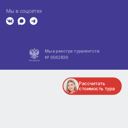
здкой
Контакты
а
+7 (383) 382-99-90
+7 (383) 288-80-65
Пн-Вс, с 10:00 до 22:00
а
Адреса
ул. фрунзе, 238 - трц «сибирский мо
ул. площадь карла маркса, 6/1 - трц 
тели
Мы в соцсетях