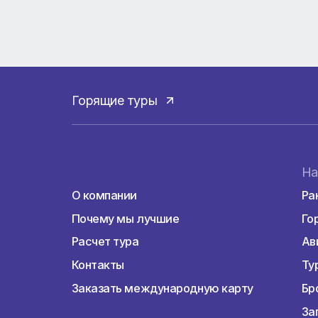
«Владимирское княжество»
«Вдоль реки Волхов»
Все туры включают в себя транспортное 
программе, входные билеты в места пос
В весенне-летний период доступны экску
9 ночей, маршруты доступны к бронирова
направлению «Золотое кольцо» более 40 
Есть вопросы? Звоните или пишите нам в 
Горящие туры