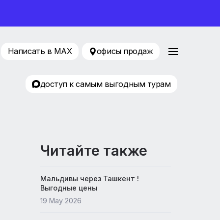
ование 2026
88 80 65
Написать в MAX
офисы продаж
ТРЦ «KLP»
доступ к самым выгодным т
Читайте также
Мальдивы через Ташкент !
Выгодные цены