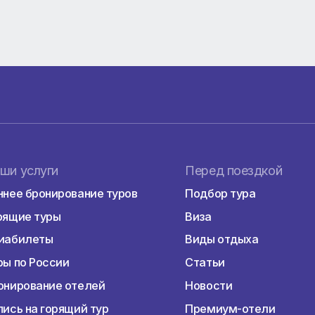
и экскурсионное обслуживание, размещение, питание п
ещения.
рсионные туры по России продолжительностью от 1 ноч
нию в поиске туров ANEX Tour. Всего программ по
маршрутов, период реализации с марта по декабрь.
чаты.