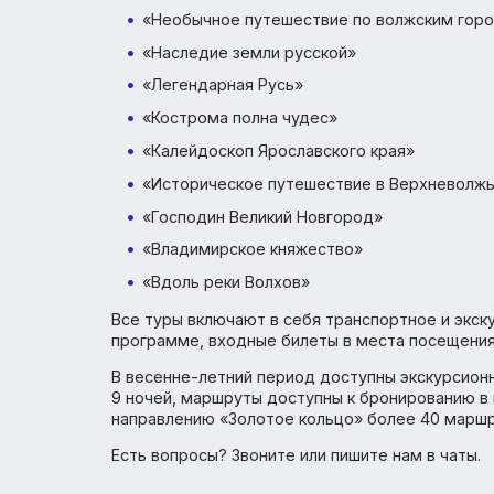
«Сказ о ратных подвигах Смоленска»
«Северо-Западная Русь»
«Северо-Восточная Русь»
«Русь святая»
«Праздничное путешествие»
«По Великой Суздальской дороге»
«Необычное путешествие по волжски
«Наследие земли русской»
«Легендарная Русь»
«Кострома полна чудес»
«Калейдоскоп Ярославского края»
«Историческое путешествие в Верхн
«Господин Великий Новгород»