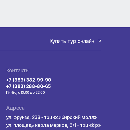
о
и до
Купить тур онла