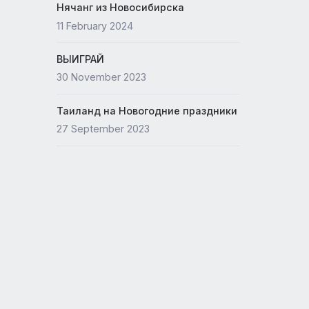
Новый офис ANEX
15 May 2024
орых
Нячанг из Новосибирска
11 February 2024
ВЫИГРАЙ
30 November 2023
Таиланд на Новогодние празд
 туры
27 September 2023
щения
).