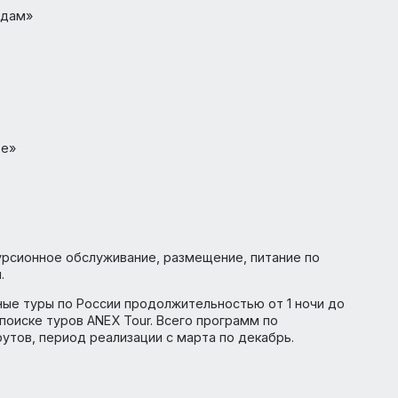
м городам»
еволжье»