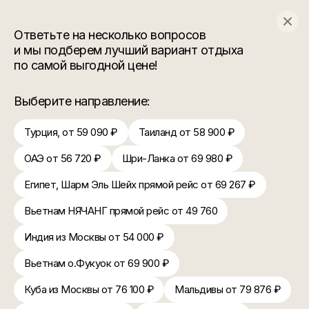
Забронируйте отдых сейчас. Раннее
бронирование 2026
+7 (383) 288 80 65
Новосибирск
ТРЦ «KLP»
Главная
Запись на горящий тур
Запись на горящий тур
Ответьте на несколько вопросов
и мы подберем лучший вариант отдыха
Купить горячий тур из
по самой выгодной цене!
Новосибирска – легко!
Выберите направление:
Устройте себе незабываемое путешествие вместе
с Турагентством Anex Tour в Новосибирске. Мы
Турция, от 59 090 ₽
Таиланд от 58 900 ₽