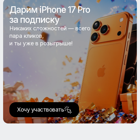
Дарим iPhone 17 Pro
за подписку
Никаких сложностей — всего
пара кликов,
и ты уже в розыгрыше!
Хочу участвовать