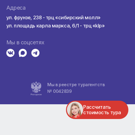
здкой
Контакты
а
+7 (383) 382-99-90
+7 (383) 288-80-65
Пн-Вс, с 10:00 до 22:00
а
Адреса
ул. фрунзе, 238 - трц «сибирский мо
ул. площадь карла маркса, 6/1 - трц 
тели
Мы в соцсетях