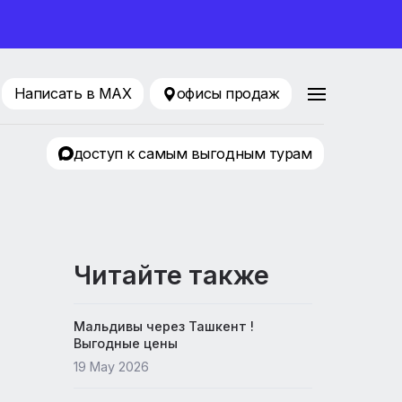
ование 2026
82-99-90
Написать в MAX
офисы продаж
ский молл»
доступ к самым выгодным т
Читайте также
Мальдивы через Ташкент !
Выгодные цены