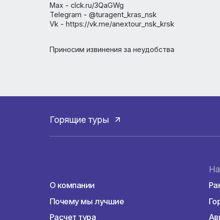
Уже неделю идёт плановая блокировка 
Для связи используем:
Max - clck.ru/3QaGWg
Telegram - @turagent_kras_nsk
Vk - https://vk.me/anextour_nsk_krsk
Приносим извинения за неудобства
Горящие туры