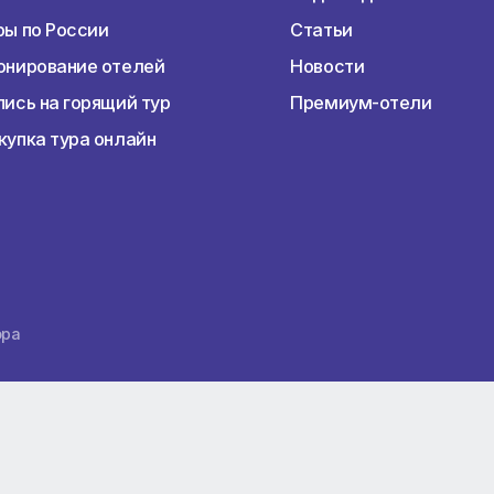
Наши услуги
Перед пое
Раннее бронирование туров
Подбор тур
Горящие туры
Виза
Авиабилеты
Виды отдых
Туры по России
Статьи
Бронирование отелей
Новости
Запись на горящий тур
Премиум-о
Покупка тура онлайн