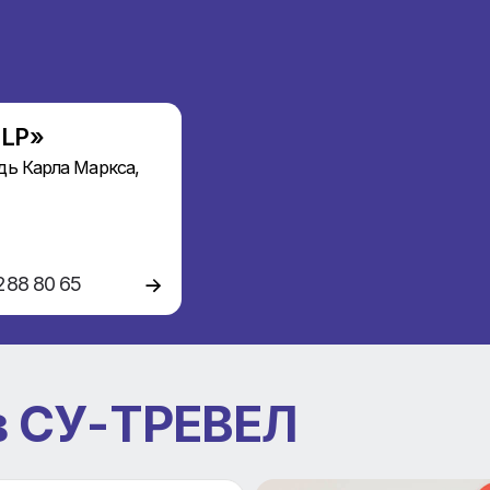
Ц «KLP»
 Площадь Карла Маркса,
(383) 288 80 65