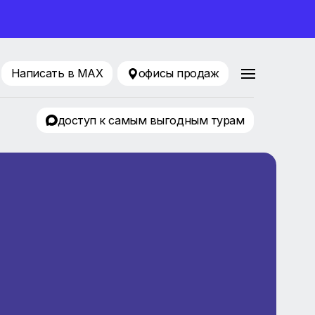
ование 2026
88 80 65
Написать в MAX
офисы продаж
ТРЦ «KLP»
доступ к самым выгодным т