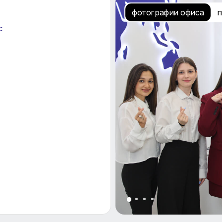
фотографии
 в 2гис