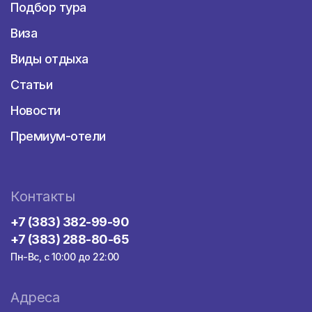
Подбор тура
орангутанги, которых можно покормить.
Еще одна достопримечательность страны –
Виза
парк Сипадан. Он располагается на
Виды отдыха
вулканическом острове. После экскурсии
туристам предлагается отдохнуть на пляже,
Статьи
который оборудован навесами и
специальными лежаками.
Новости
Особой популярностью пользуется остров
Премиум-отели
Реданг со своей живописной природой и
экзотической флорой и фауной. Это место
идеально подходит для дайвинга, рыбалки
и морских прогулок. Здесь можно
Контакты
наблюдать черепах, омаров и более 500
разновидностей кораллов. Можно посетить
+7 (383) 382-99-90
парк Danum Valley с подвесными мостами и
+7 (383) 288-80-65
искупаться в горячих источниках.
Пн-Вс, с 10:00 до 22:00
Ценителям исторических и архитектурных
памятников придется по душе мечеть
Адреса
Путраджайя, находящаяся на побережье