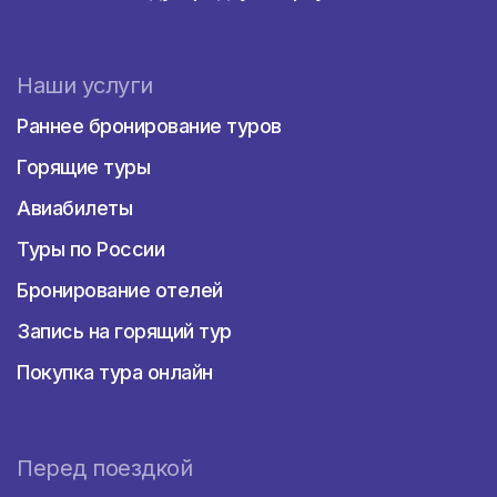
Многие выбирают поездку из Красноярска в
Малайзию, чтобы осмотреть и изучить
удивительные достопримечательности этой
Наши услуги
страны. На ее территории находится
множество архитектурных памятников,
Раннее бронирование туров
природных парков и заповедников.
Горящие туры
Привлекают туристов и великолепные
пляжи Малайзии с их необыкновенным
Авиабилеты
подводным миром.
Туры по России
Любители путешествий могут отправиться
в тур через гроты, пещеры и мангровые
Бронирование отелей
леса национального парка Kilim Karst
Geoforest Park. На территории заповедника
Запись на горящий тур
есть рыбная ферма, где можно увидеть
Покупка тура онлайн
разные виды рыб и даже наблюдать за их
кормежкой.
В заповеднике Семенггох обитает более
1000 видов исчезающих млекопитающих.
Перед поездкой
Особый интерес у посетителей вызывают