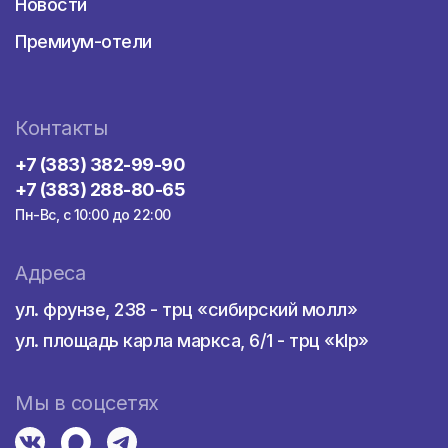
Новости
Купив путевку в Португалию из
Премиум-отели
Красноярска, стоит включить в программу
тура экскурсию в город Эвора. Это
подлинный музей под открытым небом, где
можно увидеть памятники архитектуры
Контакты
разных эпох, — от римского храма до
дворцов эпохи Возрождения.
+7 (383) 382-99-90
Среди природных достопримечательностей
+7 (383) 288-80-65
страны выделяются винодельческая долина
Пн-Вс, с 10:00 до 22:00
Алту-Дору и национальный парк Пенеда-
Жереш с его водопадами, горами и реками.
Адреса
ул. фрунзе, 238 - трц «сибирский молл»
Лучшие курорты
ул. площадь карла маркса, 6/1 - трц «klp»
В стране немало отличных мест для
пляжного отдыха, но многие туристы
Мы в соцсетях
предпочитают туры в Португалию с
авиаперелетом из Красноярска,