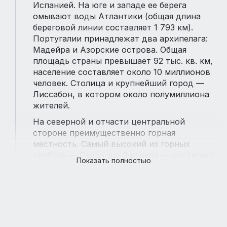
Испанией. На юге и западе ее берега
омывают воды Атлантики (общая длина
береговой линии составляет 1 793 км).
Португалии принадлежат два архипелага:
Мадейра и Азорские острова. Общая
площадь страны превышает 92 тыс. кв. км,
население составляет около 10 миллионов
человек. Столица и крупнейший город —
Лиссабон, в котором около полумиллиона
жителей.
На северной и отчасти центральной
стороне преимущественно горная
местность. Самый высокий из горных
хребтов — Серра-да-Эштрела — достигает
Показать полностью
в высоту почти 2 тыс. м. На юге уже больше
равнинной местности, хотя встречаются и
холмы, и невысокие горы.
Климат