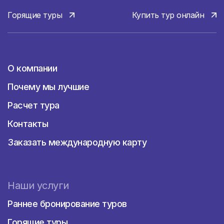
великолепные барочные церкви, пять
роскошных дворцов, огромный замок
Горящие туры
Купить тур онлайн
святого Георгия, башню Торри-ди-Белен и
другие памятники, трудно представить, что
после ужасного землетрясения 1755 года
О компании
город буквально восстал из пепла. О
О компании
минувшем напоминают не только
многовековые здания, но и
Почему мы лучшие
непревзойденное собрание шедевров
живописи в Национальном музее
Расчет тура
старинного искусства. Также имеет смысл
Контакты
посетить морской и археологический музей
и музей искусства, архитектуры и
Заказать международную карту
технологии. Вернуться к современности
после основательного знакомства с
историческим прошлым Лиссабона поможет
посещение океанариума, шопинг или обед в
Наши услуги
одном из ресторанов национальной кухни.
Раннее бронирование туров
Практически рядом с Лиссабоном
находится город Синтра, прославленный
Горящие туры