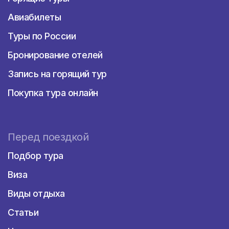
своими дворцами. Самым древним из них
является Национальный дворец, самым
Авиабилеты
романтичным — дворец Кинта да
Туры по России
Регалейра, самым необычным и красочным
— дворец Пена. А дворец Монсеррат
Бронирование отелей
привлекает как изяществом внешнего
облика, так и прекрасным парком
Запись на горящий тур
площадью 33 гектар.
Покупка тура онлайн
Перенестись в эпоху раннего
Средневековья позволит посещение замка
Обидуш: с 13 века он практически не
изменился. Оказавшись в поселке Обидуш,
Перед поездкой
где расположен замок, стоит также
Подбор тура
осмотреть акведук 16 века, церкви святого
Иакова и Иоанна Крестителя, а также
Виза
попробовать местный ликер жинжинья. Еще
один замок, обязательно заслуживающий
Виды отдыха
посещения, находится в городе Гимарайнш,
известном также своим герцогским
Статьи
дворцом.