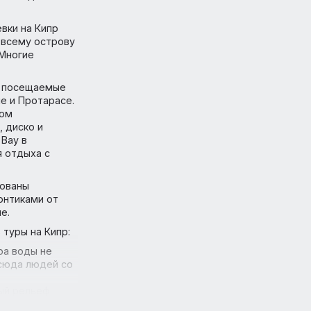
эмоции от отдыха
не Средиземного
она на острове
вах. Желающие
 и понежиться на
и летают сюда
я путевки на Кипр
еся по всему острову
стью. Многие
. Самые посещаемые
я-Напе и Протарасе.
 с рядом
зыкой, диско и
 Tree Bay в
то для отдыха с
оборудованы