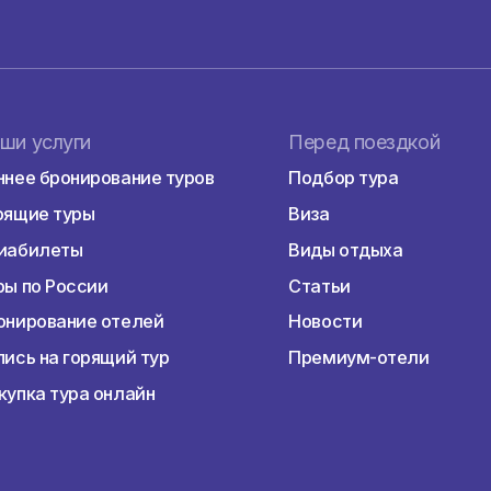
ствуют европейские
стров просто утопает
территории отелей
сочных плодов.
ие. Разнообразие
Местные приветливые
и, «парочкам» и
рода предлагают
влечения для досуга.
яркое солнце,
Наши услуги
Перед пое
упки. Здесь
вальных клубов. С 11
Раннее бронирование туров
Подбор тур
 жизнь. Луна и