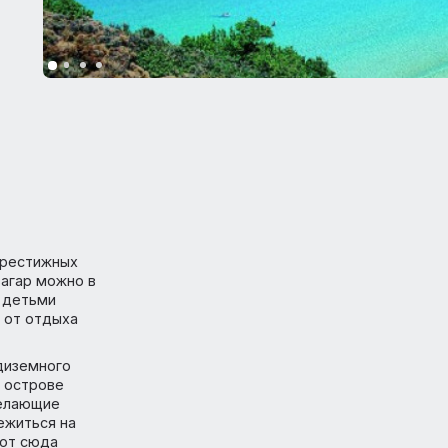
олько престижных
рный загар можно в
мьям с детьми