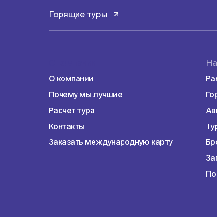
надувные аттракционы.
Культурная Европа. Здесь дей
законы и ценности.
Свежие фрукты круглый год. О
в апельсиновых деревьях, на 
много зелени и самых разных 
Хочу участвовать
Богатое историческое наслед
экскурсий.
Киприоты, позитивные люди. 
и гостеприимные.
Отдых на Кипре подходит молодеж
семьям с детьми. Все кипрские го
аквапарки, дельфинарий и иные раз
Горящие туры
Туризм
Айя-Напа – это «живой» город, где 
О компании
голубые лагуны, байки, диско и пок
множество шикарных пляжей и танце
О компании
вечера и до 4 утра активная ночная