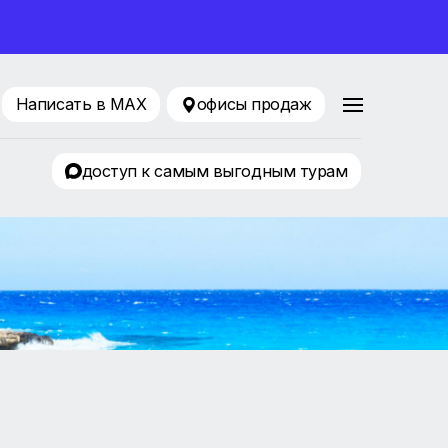
ование 2026
88 80 65
Написать в MAX
офисы продаж
ТРЦ «KLP»
доступ к самым выгодным т