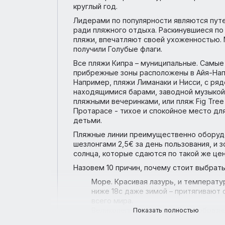
подарит исключительно приятные 
Ларнака.
Кипр находится в самой теплой зо
моря. Длительность купального сез
дольше, чем в соседних государст
оценить красоты кипрской природы
пляжах приобретают туры на Кипр 
круглый год.
Лидерами по популярности являютс
ради пляжного отдыха. Раскинувши
пляжи, впечатляют своей ухоженно
получили Голубые флаги.
Все пляжи Кипра – муниципальные
прибрежные зоны расположены в Ай
Например, пляжи Лиманаки и Нисси,
находящимися барами, заводной му
пляжными вечеринками, или пляж Fig
Протарасе - тихое и спокойное мес
детьми.
Пляжные линии преимущественно 