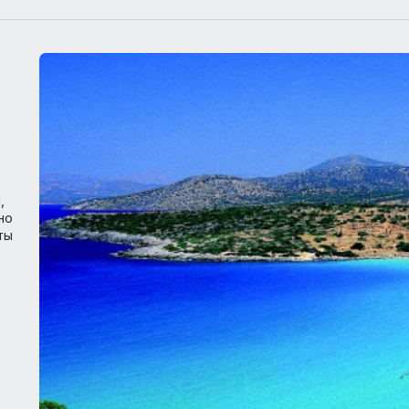
урорты
Отели
Правила в
о
но
 осени,
возможно
Афродиты
 и