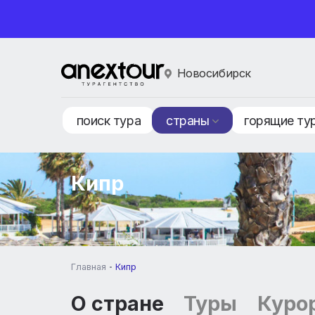
Новосибирск
поиск тура
страны
горящ
Кипр
Главная
Кипр