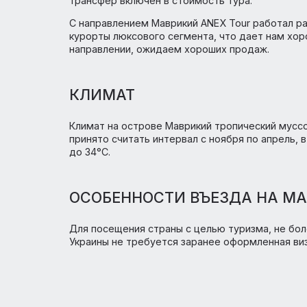
Туры сформированы на базе регулярных рейс
и др. по маршруту Москва — Сивусагар Р
перевозчика. Для бронирования доступны
трансфер включен в стоимость тура.
С направлением Маврикий ANEX Tour рабо
курорты люксового сегмента, что дает н
направлении, ожидаем хороших продаж.
КЛИМАТ
Климат на острове Маврикий тропический
принято считать интервал с ноября по ап
до 34°C.
ОСОБЕННОСТИ ВЪЕЗДА Н