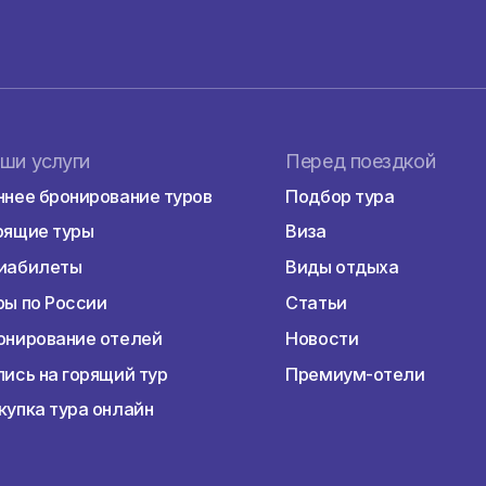
е более чем на 60 дней, гражданам России, Беларуси и
ая виза (штампы ставятся в паспорт бесплатно).
Наши услуги
Перед пое
Раннее бронирование туров
Подбор тур
Горящие туры
Виза
Авиабилеты
Виды отдых