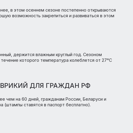
ов авиакомпаний Turkish Airlines, FlyDubay, Emirates Air
амгулам с пересадками в зависимости от выбранного
 пакеты продолжительностью от 6-ти до 21 ночи. Групп
тал ранее, в этом осеннем сезоне постепенно открыва
ам хорошую возможность закрепиться и развиваться в 
 муссонный, держится влажным круглый год. Сезоном
рель, в течение которого температура колеблется от 2
А МАВРИКИЙ ДЛЯ ГРАЖДАН РФ