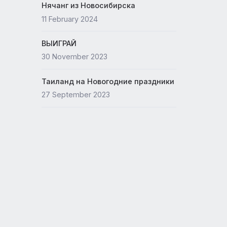
Новый офис ANEX
lines
15 May 2024
овой
Нячанг из Новосибирска
ются
11 February 2024
этом
ВЫИГРАЙ
30 November 2023
Таиланд на Новогодние празд
27 September 2023
7°C