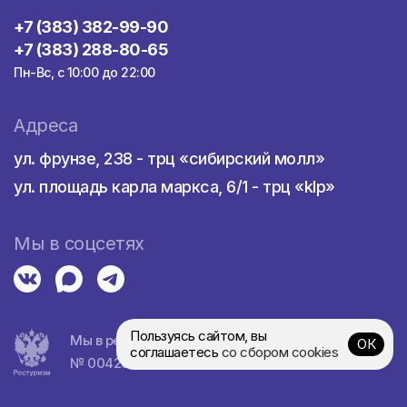
+7 (383) 382-99-90
+7 (383) 288-80-65
Пн-Вс, с 10:00 до 22:00
Адреса
ул. фрунзе, 238 - трц «сибирский молл»
ул. площадь карла маркса, 6/1 - трц «klp»
Мы в соцсетях
Пользуясь сайтом, вы
Мы в реестре турагентств
ОК
соглашаетесь
со сбором cookies
№ 0042839