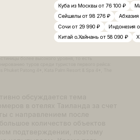
иланд состоялся
Вьетнам НЯЧАНГ прям
ый рейс в Таиланд на о. Пхукет из Москвы. Это был пер
Индия из Москвы от 
 программы ANEX Tour по направлению Таиланд. Загруз
Вьетнам о.Фукуок от 
 свободных мест не было. Продажи пакетных туров в Та
ты всего за две недели до вылета, что доказывает выс
Куба из Москвы от 76
Сейшелы от 98 276 ₽
вого рейса предпочли отдыхать парами или семьями с
лее востребованная продолжительность заезда раздели
Сочи от 29 990 ₽
И
едельными поездками и турами на 10-11 дней. Традицио
ки, так как на острове много предприятий питания, кот
Китай о.Хайнань от 5
лее экономичные объекты размещения, то сейчас можно
ор гостиницы более высокого уровня, то есть
по бронированию туров среди туристов первого рейса:
 4*, Ibis Phuket Patong 4*, Kata Palm Resort & Spa 4*, The
ас активно обсуждается тема