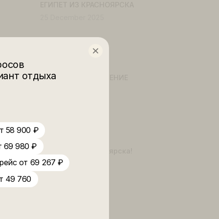
19 May 2026
ЕГИПЕТ ИЗ КРАСНОЯРСКА
25 December 2025
WhatsAPP
29 November 2025
лько вопросов
чший вариант отдыха
🏝 НОВОЕ НАПРАВЛЕНИЕ
 цене!
26 June 2025
Черная Пятница
27 November 2024
Таиланд от 58 900 ₽
и-Ланка от 69 980 ₽
Хайнань из Красноярска!
йх прямой рейс от 69 267 ₽
21 May 2024