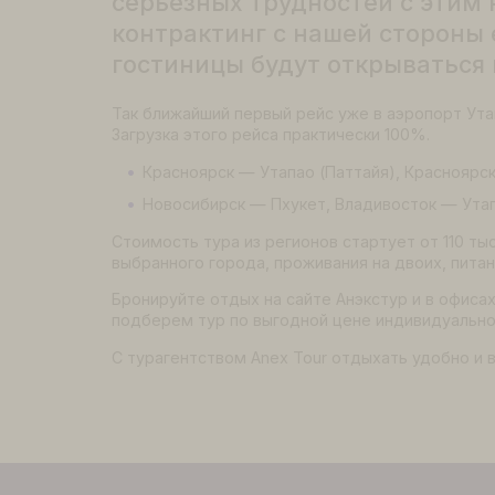
сложностей подтверждения
возобновления массовой 
длительной паузы. Мы им
размещения на гарантиро
серьезных трудностей с э
контрактинг с нашей стор
гостиницы будут открыват
Так ближайший первый рейс уже в аэропорт
Загрузка этого рейса практически 100%.
Красноярск — Утапао (Паттайя), Крас
Новосибирск — Пхукет, Владивосток —
Стоимость тура из регионов стартует от 1
выбранного города, проживания на двоих,