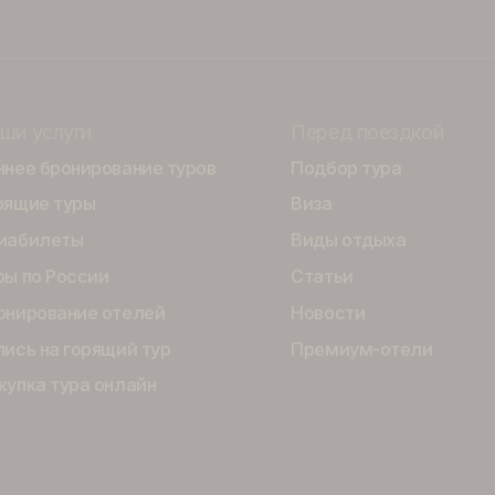
офисах компании. Или пишите в чат удобные даты отдых
ально для Вас.
но и выгодно!
Наши услуги
Перед пое
Раннее бронирование туров
Подбор тур
Горящие туры
Виза
Авиабилеты
Виды отдых