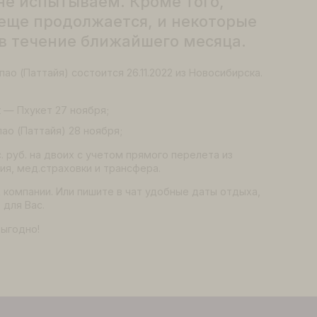
 номеров в отелях Таиланда за сч
работы с направлением после
еем большое количество объектов
ванном подтверждении, поэтому
тим не испытываем. Кроме того,
оны еще продолжается, и некоторы
ься в течение ближайшего месяца.
 Утапао (Паттайя) состоится 26.11.2022 из Новосибирск
ноярск — Пхукет 27 ноября;
 Утапао (Паттайя) 28 ноября;
10 тыс. руб. на двоих с учетом прямого перелета из
 питания, мед.страховки и трансфера.