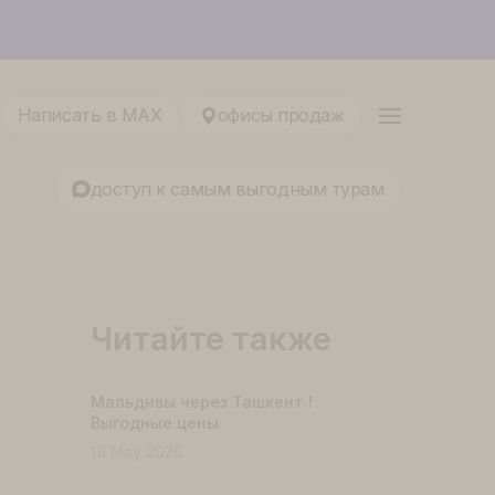
ование 2026
88 80 65
Написать в MAX
офисы продаж
ТРЦ «KLP»
доступ к самым выгодным т
Читайте также
Мальдивы через Ташкент !
Выгодные цены