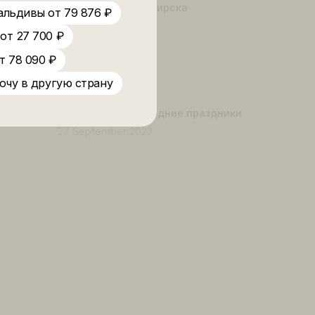
ой рейс от 49 760
Новый офис ANEX
вый
54 000 ₽
15 May 2024
ка
69 900 ₽
иланд
окий
Нячанг из Новосибирска
 100 ₽
Мальдивы от 79 876 ₽
11 February 2024
Абхазия от 27 700 ₽
лась
ндонезия от 78 090 ₽
ВЫИГРАЙ
нно
30 November 2023
орые
8 090 ₽
Хочу в другую страну
Таиланд на Новогодние празд
27 September 2023