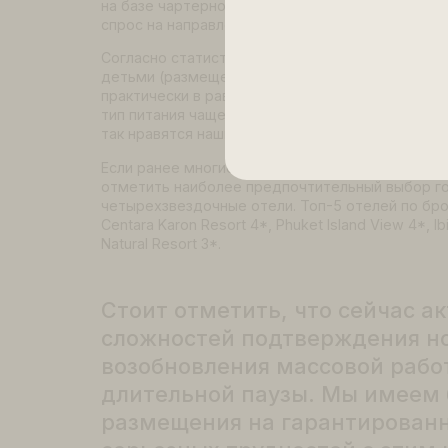
Первый чартерный рейс в Та
24 ноября благополучно приземлился перв
совершенный рейс обширной собственной
первого рейса была полная (336 кресел),
на базе чартерной программы были откры
спрос на направление.
Согласно статистике продаж туристы пер
детьми (размещение 2+1 и 2+2), а наибо
практически в равных долях между двухн
тип питания чаще выбирали только завтра
так нравятся нашим туристам.
Если ранее многие туристы выбирали бо
отметить наиболее предпочтительный выб
четырехзвездочные отели. Топ-5 отелей 
Centara Karon Resort 4*, Phuket Island View
Natural Resort 3*.
Стоит отметить, что сейч