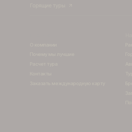
Бронируйте отдых на сайте Анэкстур и в 
подберем тур по выгодной цене индивиду
С турагентством Anex Tour отдыхать удоб
Горящие туры
О компании
О компании
Почему мы лучшие
Расчет тура