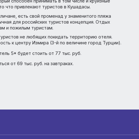
 и Алачаты, считаются самыми фешенебельными курорт
привлекают туристов белыми фасадами и черепичными
од, который подойдет для отдыха абсолютно любым тип
т, который способен принимать в том числе и круизные
к, вот то что привлекают туристов в Кушадасы.
ли англичане, есть свой променад у знаменитого пляжа
и привычная для российских туристов концепция. Отдых
 и парам и пожилым туристам.
 для туристов не любящих покидать территорию отеля
 близость к центру Измира (3-й по величине город Тур
х в отель 5* будет стоить от 77 тыс. руб.
ачинаться от 69 тыс. руб. на завтраках.