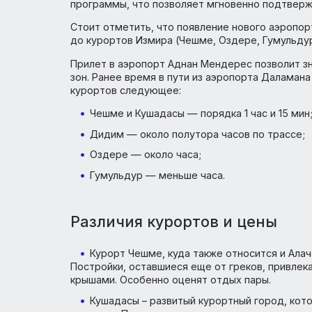
Новые туры в Измир (Турция)
Новая полетная программа авиакомпании 
аэропорт Измир три раза в неделю. Прогр
— Домодедово. Туроператор ANEX Tour и
программы, что позволяет мгновенно под
Стоит отметить, что появление нового а
до курортов Измира (Чешме, Оздере, Гум
Прилет в аэропорт Аднан Мендерес позв
зон. Ранее время в пути из аэропорта Дал
курортов следующее:
Чешме и Кушадасы — порядка 1 час и 
Дидим — около полутора часов по тр
Оздере — около часа;
Гумульдур — меньше часа.