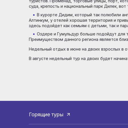
Различия курортов и цены
Курорт Чешме, куда также относится
Постройки, оставшиеся еще от греков, 
крышами. Особенно оценят отдых пары.
Кушадасы – развитый курортный гор
туристов. Променад, торговые улицы, пор
суда, крепость и национальный парк Диле
В курорте Дидим, который так полюби
Алтинкум, у отелей хорошая территория 
здесь подойдет как семьям с детьми, так
Оздере и Гумульдур больше подойдут
Преимуществом данного региона является
Недельный отдых в июне на двоих взрослы
В августе недельный тур на двоих будет н