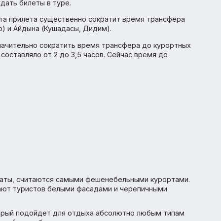
Pegasus в Турцию представлена рейсами из Москвы в
амма стартует 1 июня и до конца октября. Аэропорт вы
меет гарантированный блок мест на всех рейсах данно
тверждать билеты в туре.
эропорта прилета существенно сократит время трансф
ульдур) и Айдына (Кушадасы, Дидим).
олит значительно сократить время трансфера до курор
амана составляло от 2 до 3,5 часов. Сейчас время до
15 мин;
ассе;