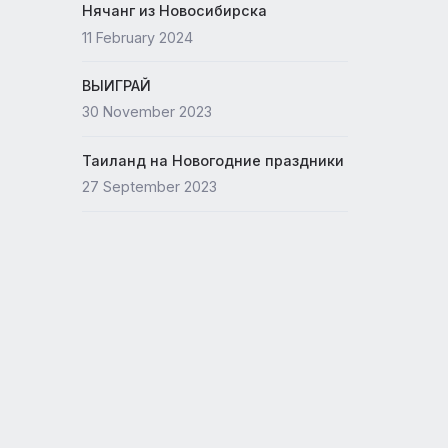
Новый офис ANEX
15 May 2024
лета
й
Нячанг из Новосибирска
11 February 2024
ера
ВЫИГРАЙ
тных
30 November 2023
Таиланд на Новогодние празд
27 September 2023