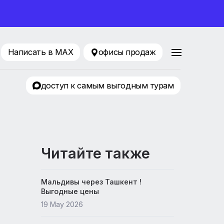
ование 2026
88 80 65
Написать в MAX
офисы продаж
ТРЦ «KLP»
доступ к самым выгодным т
Читайте также
Мальдивы через Ташкент !
Выгодные цены