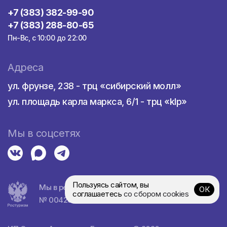
+7 (383) 382-99-90
+7 (383) 288-80-65
Пн-Вс, с 10:00 до 22:00
Адреса
ул. фрунзе, 238 - трц «сибирский молл»
ул. площадь карла маркса, 6/1 - трц «klp»
Мы в соцсетях
Пользуясь сайтом, вы
Мы в реестре турагентств
ОК
соглашаетесь
со сбором cookies
№ 0042839