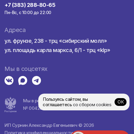
+7 (383) 288-80-65
Пн-Вс, с 10:00 до 22:00
Адреса
ул. фрунзе, 238 - трц «сибирский молл»
ул. площадь карла маркса, 6/1 - трц «klp»
Мы в соцсетях
Пользуясь сайтом, вы
Мы в реестре турагентств
ОК
соглашаетесь
со сбором cookies
№ 0042839
ИП Сурнин Александр Евгеньевич © 2026
Политика конфиденциальности
•
Пример договора