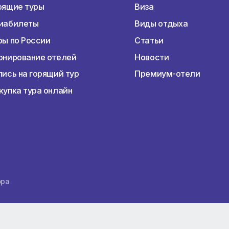
Наши услуги
Перед пое
Раннее бронирование туров
Подбор тур
Горящие туры
Виза
Авиабилеты
Виды отдых
Туры по России
Статьи
Бронирование отелей
Новости
Запись на горящий тур
Премиум-о
Покупка тура онлайн