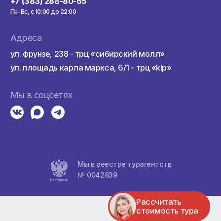
здкой
Контакты
а
+7 (383) 382-99-90
+7 (383) 288-80-65
Пн-Вс, с 10:00 до 22:00
а
Адреса
ул. фрунзе, 238 - трц «сибирский мо
ул. площадь карла маркса, 6/1 - трц 
тели
Мы в соцсетях