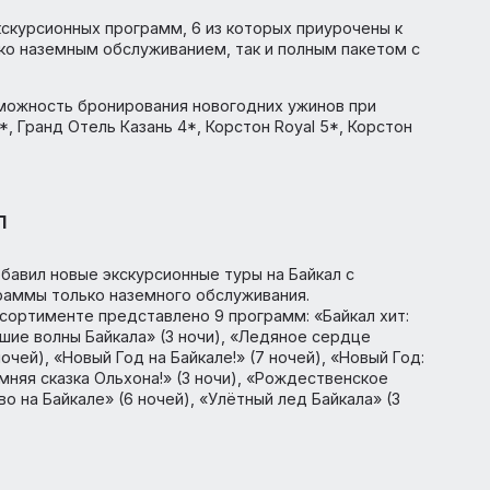
ань
о 19 экскурсионных программ, 6 из которых приурочены
к только наземным обслуживанием, так и полным пакет
на возможность бронирования новогодних ужинов при
лас 4*, Гранд Отель Казань 4*, Корстон Royal 5*, Корс
р 3*.
айкал
ор добавил новые экскурсионные туры на Байкал с