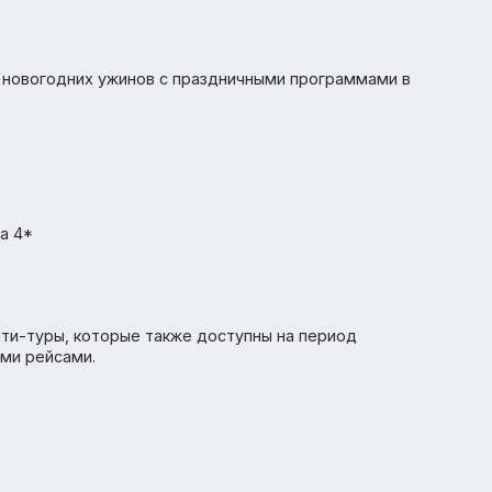
е программы только наземного обслуживания.
. В ассортименте представлено 9 программ: «Байкал хи
«Застывшие волны Байкала» (3 ночи), «Ледяное сердце
» (6 ночей), «Новый Год на Байкале!» (7 ночей), «Новый 
 Год: Зимняя сказка Ольхона!» (3 ночи), «Рождественское
ждество на Байкале» (6 ночей), «Улётный лед Байкала» (
услуга новогодних ужинов с праздничными программами
гстон»
»
п»
i Plaza 4*