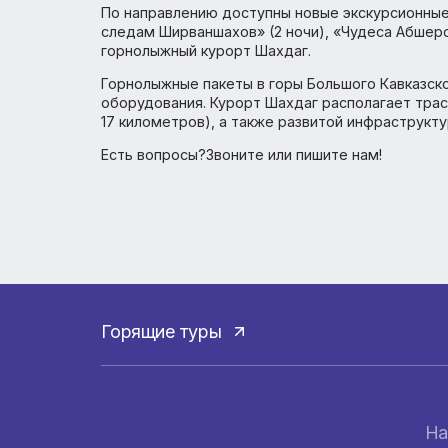
Новогодний ужин в таверне «Арарат»
Новогодний ужин в таверне «Ереван»
Всего доступно 18 экскурсионных програ
новогодних праздников, с перелетом рег
Азербайджан
Экскурсионные туры и горнолыжные паке
По направлению доступны новые экскурсио
следам Ширваншахов» (2 ночи), «Чудеса А
горнолыжный курорт Шахдаг.
Горнолыжные пакеты в горы Большого Кав
оборудования. Курорт Шахдаг располагае
17 километров), а также развитой инфрас
Есть вопросы?Звоните или пишите нам!