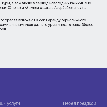
мм и сити-туры, которые также доступны на период
улярными рейсами.
ты
нные туры, в том числе в период новогодних каникул: 
бшерона» (3 ночи) и «Зимняя сказка в Азербайджане» н
казского хребта включают в себя аренду горнолыжног
т трассами для лыжников разного уровня подготовки (
труктурой.