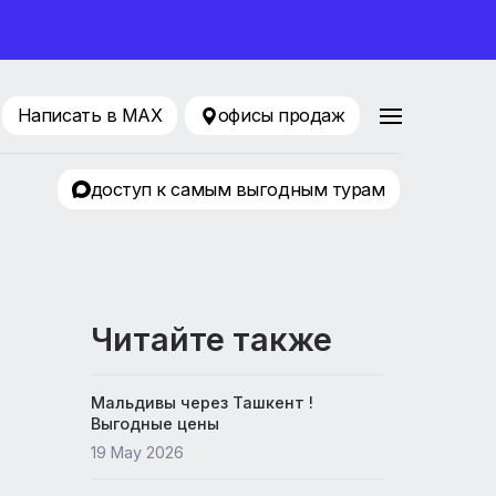
ование 2026
82-99-90
Написать в MAX
офисы продаж
ский молл»
доступ к самым выгодным т
Читайте также
Мальдивы через Ташкент !
Выгодные цены