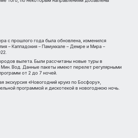
 Tour продолжает увеличивать ассортимент экскурсион
ательного отдыха. Ежегодно пакетные предложения AN
ршрутами, в том числе экскурсионного формата как вн
ям. Кроме того, по некоторым направлениям добавлены
я.
мма тура с прошлого года была обновлена, изменился
(Анталия – Каппадокия – Памуккале – Демре и Мира –
8.01.2022.
овых городов вылета. Были рассчитаны новые туры в
калы и Мин. Вод. Данные пакеты имеют перелет регуля
нных программ от 2 до 7 ночей.
а новая экскурсия «Новогодний круиз по Босфору»,
влекательной программой и дискотекой в новогоднюю 