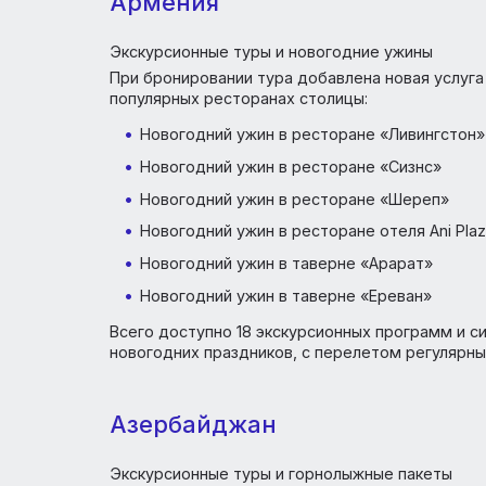
перелетом регулярными рейсами, а такж
Продолжительность туров от 4 до 8 ночей
Лёд» (6 ночей), «Дар Байкала» (3 ночи), 
Байкала» (5 ночей), «Мелодия Байкала: Лёд
Зимняя сказка Байкала!» (3 ночи), «Новый
Байкальское путешествие» (6 ночей), «Ро
ночи).
Армения
Экскурсионные туры и новогодние ужины
При бронировании тура добавлена новая 
популярных ресторанах столицы:
Новогодний ужин в ресторане «Ливин
Новогодний ужин в ресторане «Сизнс
Новогодний ужин в ресторане «Шере
Новогодний ужин в ресторане отеля An