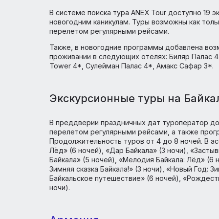
Россия
Экскурсионные туры в Каз
В системе поиска тура ANEX Tour доступн
новогодним каникулам. Туры возможны ка
перелетом регулярными рейсами.
Также, в новогодние программы добавле
проживании в следующих отелях: Биляр Па
Tower 4*, Сулейман Палас 4*, Амакс Сафа
Экскурсионные туры на Б
В преддверии праздничных дат туроперат