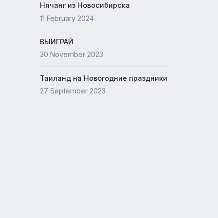
Новый офис ANEX
ных
15 May 2024
EX
утри
Нячанг из Новосибирска
11 February 2024
ВЫИГРАЙ
30 November 2023
Таиланд на Новогодние празд
27 September 2023
рными
ночь.