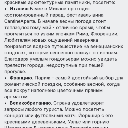
красивые архитектурные памятники, посетите:
•
Италию
.В мае в Милане проходит
костюмированный парад, фестиваль вина
CantineAperte. В начале весны погода стоит
теплая,поэтому май - отличное время, чтобы
прогуляться по узким улочкам Рима, Флоренции.
Любителям новых ощущений наверняка
понравится водное путешествие на венецианских
гондолах, которые неспешно плывут по волнам.
Благодаря умелым гондольерам можно увидеть
прелести города, недоступные при пешей
прогулке.
•
Францию
. Париж – самый достойный выбор для
романтической поездки, особенно весной, когда
все вокруг наполнено цветочным пряным
ароматом.
•
Великобританию
. Страна удовлетворит
запросы любого туриста. Можно посетить
концерт или футбольный матч, Йоркшир с его
красивыми деревеньками, Уэльс или горную
Шотландию.В начале мая в Великобритании