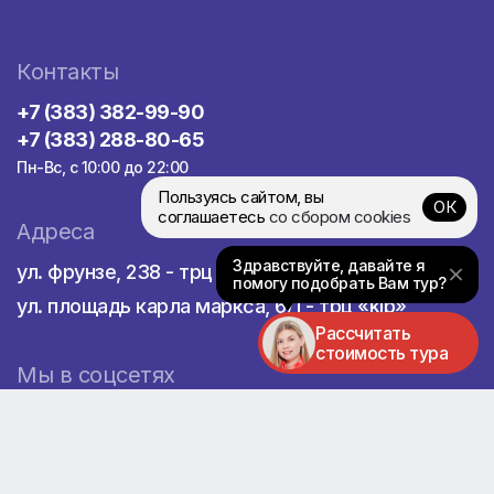
Контакты
+7 (383) 382-99-90
+7 (383) 288-80-65
Пн-Вс, с 10:00 до 22:00
Пользуясь сайтом, вы
ОК
соглашаетесь
со сбором cookies
Адреса
Здравствуйте, давайте я
ул. фрунзе, 238 - трц «сибирский молл»
помогу подобрать Вам тур?
ул. площадь карла маркса, 6/1 - трц «klp»
Рассчитать
стоимость тура
Мы в соцсетях
Мы в реестре турагентств