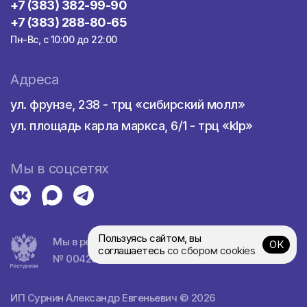
+7 (383) 382-99-90
+7 (383) 288-80-65
Пн-Вс, с 10:00 до 22:00
Адреса
ул. фрунзе, 238 - трц «сибирский молл»
ул. площадь карла маркса, 6/1 - трц «klp»
Мы в соцсетях
Пользуясь сайтом, вы
Мы в реестре турагентств
ОК
соглашаетесь
со сбором cookies
№ 0042839
ИП Сурнин Александр Евгеньевич © 2026