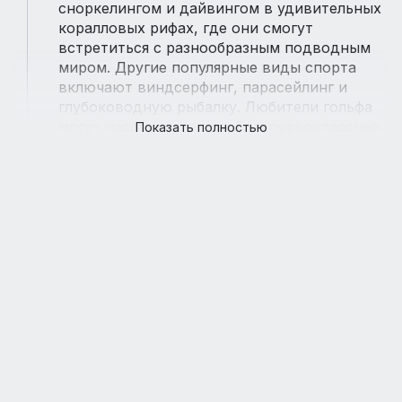
сноркелингом и дайвингом в удивительных
коралловых рифах, где они смогут
встретиться с разнообразным подводным
миром. Другие популярные виды спорта
включают виндсерфинг, парасейлинг и
глубоководную рыбалку. Любители гольфа
могут насладиться игрой на первоклассных
Показать полностью
гольф-полях в окрестностях Шарм-эль-
Шейха.
Экскурсии и приключения: это идеальная
отправная точка для захватывающих
экскурсий и приключений. Вы можете
отправиться в пустыню Синай и
исследовать потрясающие пейзажи на
джип-сафари или верблюжьей прогулке.
Посещение Святого катарского монастыря,
расположенного в горах Синай, предлагает
уникальную возможность познакомиться с
религиозной историей региона. Также стоит
посетить национальный парк Рас Мохаммед