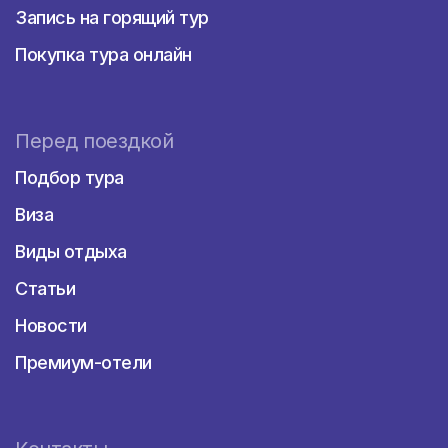
Savoy - это пятизвездочный отель,
Запись на горящий тур
расположенный в знаменитом районе
Naama Bay. Отель предлагает широкий
Покупка тура онлайн
выбор просторных номеров и люксов,
элегантно оформленных и снабженных
современными удобствами. Гости могут
расслабиться у бассейна, насладиться
Перед поездкой
пляжем с белоснежным песком, посетить
Подбор тура
спа-центр и насладиться блюдами в
превосходных ресторанах отеля.
Виза
Royal Savoy - это эксклюзивный отель,
предлагающий роскошные номера и сьюты
Виды отдыха
с прекрасными видами на море. Гости
Статьи
могут насладиться приватным пляжем,
бассейнами, спа-салонами и ресторанами,
Новости
предлагающими изысканную кухню. Отель
также предлагает своим гостям VIP-услуги и
Премиум-отели
привилегированный доступ к различным
объектам отеля.
Hyatt Regency - это роскошный курорт с
разнообразием просторных номеров и