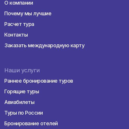
курорт, расположенный на берегу Красного
О компании
моря. Отель предлагает широкий выбор
Почему мы лучшие
просторных номеров и вилл, обставленных
современной мебелью и оснащенных всем
Расчет тура
необходимым для комфортного пребывания.
Гости могут насладиться частным пляжем,
Контакты
роскошными бассейнами, спа-салонами,
Заказать международную карту
фитнес-центром и прекрасными
ресторанами, где подают блюда различных
кухонь мира.
Ritz-Carlton - это эксклюзивный отель,
Наши услуги
предлагающий безупречный сервис и
элегантные номера с видом на Красное
Раннее бронирование туров
море. Гости могут расслабиться на частном
Горящие туры
пляже, посетить спа-центр с широким
спектром процедур и насладиться
Авиабилеты
изысканными блюдами в ресторанах отеля.
Кроме того, отель предлагает
Туры по России
разнообразные водные виды спорта и
Бронирование отелей
активности, включая дайвинг и сноркелинг.