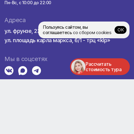
Пн-Вс, с 10:00 до 22:00
Адреса
Пользуясь сайтом, вы
ОК
ул. фрунзе, 238 - трц «сибирский молл»
соглашаетесь
со сбором cookies
ул. площадь карла маркса, 6/1 - трц «klp»
Мы в соцсетях
Рассчитать
стоимость тура
Мы в реестре турагентств
№ 0042839
ИП Сурнин Александр Евгеньевич © 2026
Политика конфиденциальности
•
Пример договора