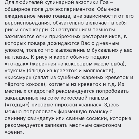
Для любителей кулинарной экзотики Гоа –
обширное поле для экспериментов. Обычное
ежедневное меню гоанца, вне зависимости от его
вероисповедания, обязательно включает в себя
рис и соус карри. С наступлением темноты
зажигаются огни прибрежных ресторанчиков, в
которых повара дожидаются Вас с дневным
уловом, только что выловленным буквально у вас
на глазах. К рису и карри обычно подают
«тондак» (жаренная на кокосовом масле рыба),
«сукем» (блюдо из креветок и моллюсков),
«киссмур» (салат из сушёных жареных креветок и
тёртого кокоса), котлеты из креветок и т.д. Из
местных сладостей рекомендуется попробовать
заквашенные на соке кокосовой пальмы
(«тодди») рисовые пирожки «саннас». Здесь
можно попробовать фирменную гоанскую
свинину «виндалу» или свиные сосиски, которые
рекомендуется запивать местным самогоном
«фени».