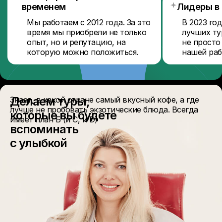
временем
Лидеры в
Мы работаем с 2012 года. За это
В 2023 го
время мы приобрели не только
лучших ту
опыт, но и репутацию, на
не просто
которую можно положиться.
нашей раб
Делаем туры,
Знает, в какой стране самый вкусный кофе, а где
лучше не пробовать экзотические блюда. Всегда
которые вы будете
имеет план Б (и С, и D)
вспоминать
с улыбкой