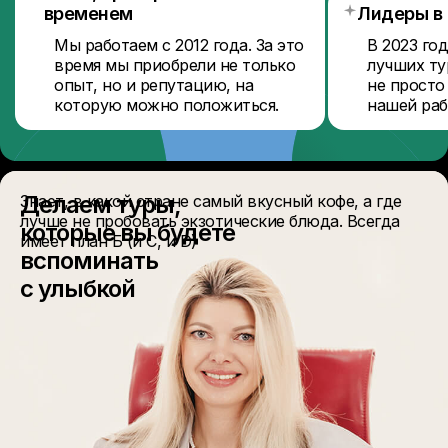
временем
Лидеры в
Мы работаем с 2012 года. За это
В 2023 го
время мы приобрели не только
лучших ту
опыт, но и репутацию, на
не просто
которую можно положиться.
нашей раб
Делаем туры,
Знает, в какой стране самый вкусный кофе, а где
лучше не пробовать экзотические блюда. Всегда
которые вы будете
имеет план Б (и С, и D)
вспоминать
с улыбкой